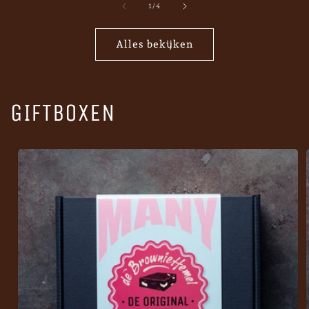
van
1
/
4
Alles bekijken
GIFTBOXEN