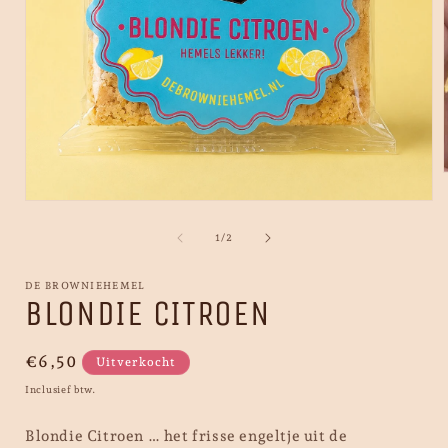
Media
1
i
openen
van
1
/
2
in
modaal
DE BROWNIEHEMEL
BLONDIE CITROEN
Normale
€6,50
Uitverkocht
prijs
Inclusief btw.
Blondie Citroen … het frisse engeltje uit de