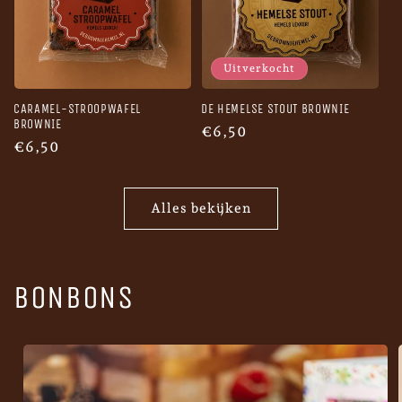
Uitverkocht
CARAMEL-STROOPWAFEL
DE HEMELSE STOUT BROWNIE
BROWNIE
Normale
€6,50
Normale
€6,50
prijs
prijs
Alles bekijken
BONBONS