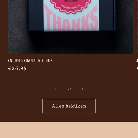
ENORM BEDANKT GIFTBOX
Normale
€26,95
prijs
van
1
/
4
Alles bekijken