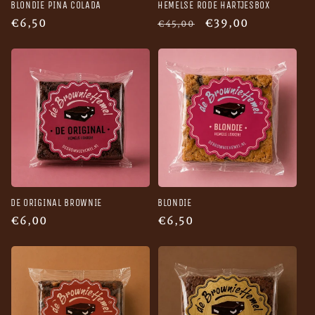
BLONDIE PINA COLADA
HEMELSE RODE HARTJESBOX
Normale
€6,50
Normale
Aanbiedingsprijs
€39,00
€45,00
prijs
prijs
DE ORIGINAL BROWNIE
BLONDIE
Normale
€6,00
Normale
€6,50
prijs
prijs