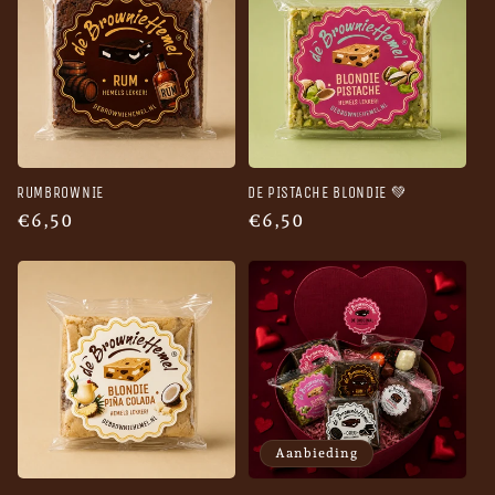
RUMBROWNIE
DE PISTACHE BLONDIE 💚
Normale
€6,50
Normale
€6,50
prijs
prijs
Aanbieding