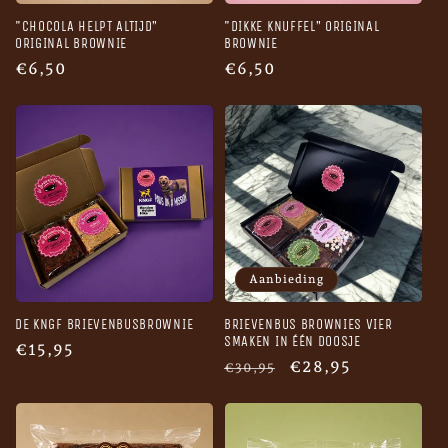
"CHOCOLA HELPT ALTIJD”
"DIKKE KNUFFEL” ORIGINAL
ORIGINAL BROWNIE
BROWNIE
Normale
€6,50
Normale
€6,50
prijs
prijs
Aanbieding
DE KNGF BRIEVENBUSBROWNIE
BRIEVENBUS BROWNIES VIER
SMAKEN IN ÉÉN DOOSJE
Normale
€15,95
Normale
Aanbiedingsprijs
€28,95
€30,95
prijs
prijs