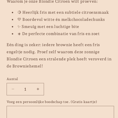
Waarom je onze Blondie Citroen wilt proeven:
🍋 Heerlijk fris met een subtiele citroensmaak
💛 Boordevol witte én melkchocoladechunks
✨ Smeuïg met een luchtige bite
☀️ De perfecte combinatie van fris en zoet
Eén ding is zeker:
iedere brownie heeft een fris
engeltje nodig. Proef zelf waarom deze zonnige
Blondie Citroen een stralende plek heeft veroverd in
de Browniehemel!
Aantal
Aantal
Aantal
verlagen
verhogen
Voeg een persoonlijke boodschap toe. (Gratis kaartje)
voor
voor
Blondie
Blondie
Citroen
Citroen