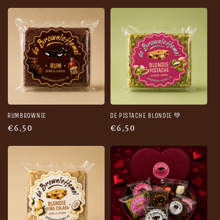
prijs
RUMBROWNIE
DE PISTACHE BLONDIE 💚
Normale
€6,50
Normale
€6,50
prijs
prijs