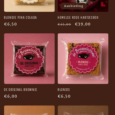
Aanbieding
BLONDIE PINA COLADA
HEMELSE RODE HARTJESBOX
Normale
€6,50
Normale
Aanbiedingsprijs
€39,00
€45,00
prijs
prijs
DE ORIGINAL BROWNIE
BLONDIE
Normale
€6,00
Normale
€6,50
prijs
prijs