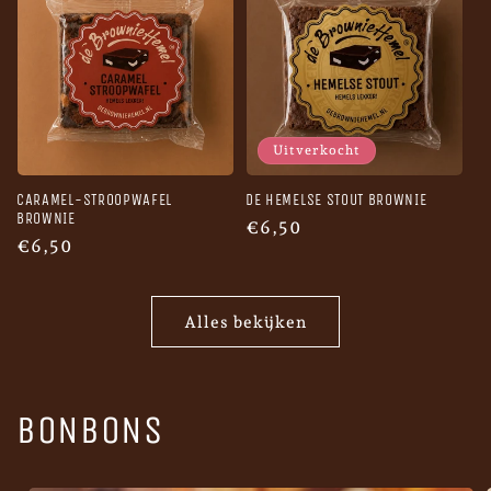
Uitverkocht
CARAMEL-STROOPWAFEL
DE HEMELSE STOUT BROWNIE
BROWNIE
Normale
€6,50
Normale
€6,50
prijs
prijs
Alles bekijken
BONBONS