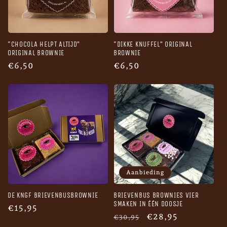
"CHOCOLA HELPT ALTIJD”
"DIKKE KNUFFEL” ORIGINAL
ORIGINAL BROWNIE
BROWNIE
Normale
€6,50
Normale
€6,50
prijs
prijs
Aanbieding
DE KNGF BRIEVENBUSBROWNIE
BRIEVENBUS BROWNIES VIER
SMAKEN IN ÉÉN DOOSJE
Normale
€15,95
Normale
Aanbiedingsprijs
€28,95
€30,95
prijs