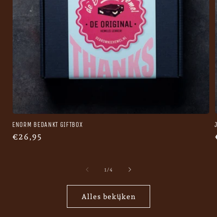
ENORM BEDANKT GIFTBOX
Normale
€26,95
prijs
van
1
/
4
Alles bekijken